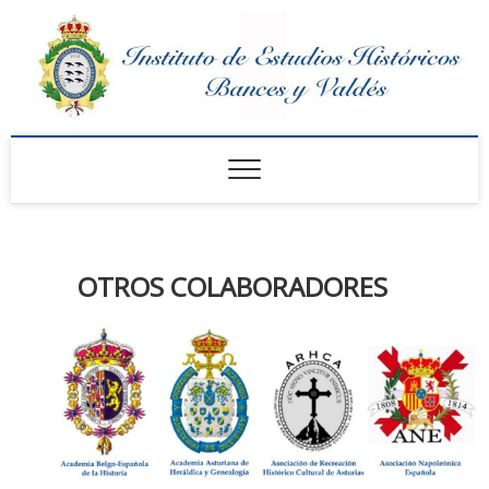
Saltar
al
contenido
Instituto de Estudios
Históricos Bances y
Valdés
OTROS COLABORADORES